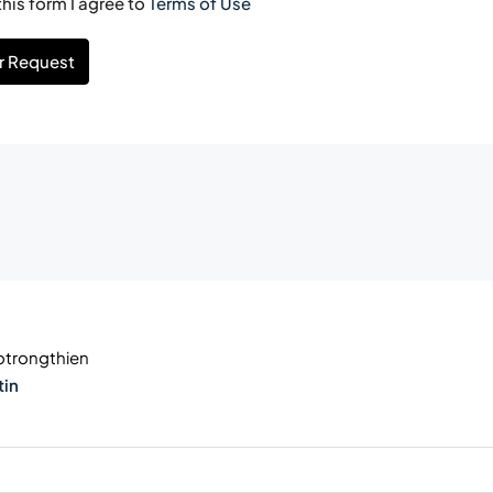
his form I agree to
Terms of Use
r Request
trongthien
tin