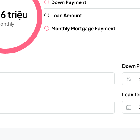
Down Payment
6 triệu
Loan Amount
onthly
Monthly Mortgage Payment
Down P
%
Loan Te