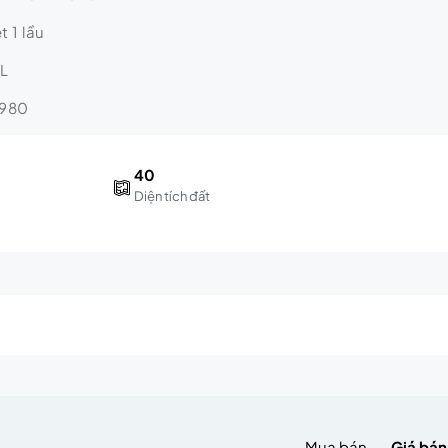
t 1 lầu
TL
2980
40
Diện tích đất
m
Mua bán
Giá bán