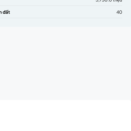
h đất
40