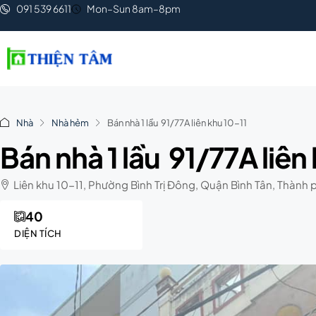
091 539 6611
Mon–Sun 8am–8pm
Nhà
Nhà hẻm
Bán nhà 1 lầu 91/77A liên khu 10-11
Bán nhà 1 lầu 91/77A liên
Liên khu 10-11, Phường Bình Trị Đông, Quận Bình Tân, Thành
40
DIỆN TÍCH