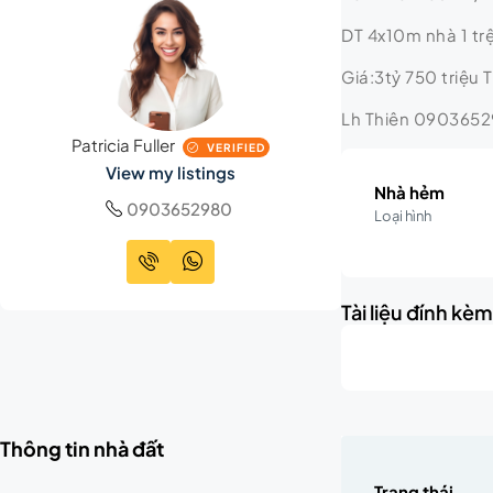
DT 4x10m nhà 1 trệ
Giá:3tỷ 750 triệu 
Lh Thiên 090365
Patricia Fuller
VERIFIED
View my listings
Nhà hẻm
0903652980
Loại hình
Tài liệu đính kè
Thông tin nhà đất
Trạng thái