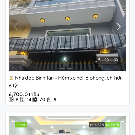
Nhà đẹp Bình Tân – Hẻm xe hơi, 6 phòng, chỉ hơn
6 tỷ!
6,700.0 triệu
70
5
14
5
TIN VIP
MUA BÁN
NHÀ MỚI