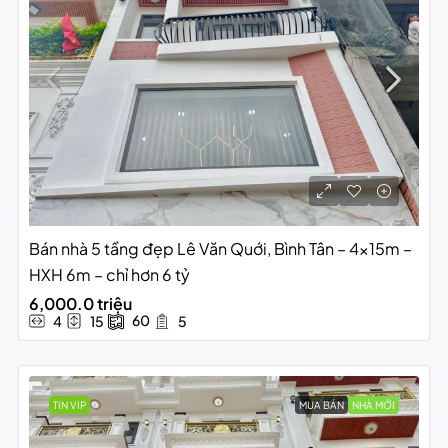
Bán nhà 5 tầng đẹp Lê Văn Quới, Bình Tân – 4x15m –
HXH 6m – chỉ hơn 6 tỷ
6,000.0 triệu
60
4
15
5
TIN VIP
MUA BÁN
NHÀ MỚI