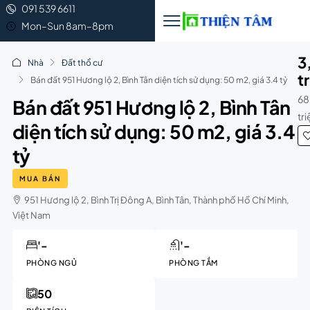
091 539 6611
Mon–Sun 8am–8pm
3
Nhà
Đất thổ cư
t
Bán đất 951 Hương lộ 2, Bình Tân diện tích sử dụng: 50 m2, giá 3.4 tỷ
68
Bán đất 951 Hương lộ 2, Bình Tân
tr
diện tích sử dụng: 50 m2, giá 3.4
tỷ
MUA BÁN
951 Hương lộ 2, Bình Trị Đông A, Bình Tân, Thành phố Hồ Chí Minh,
Việt Nam
'-
'-
PHÒNG NGỦ
PHÒNG TẮM
50