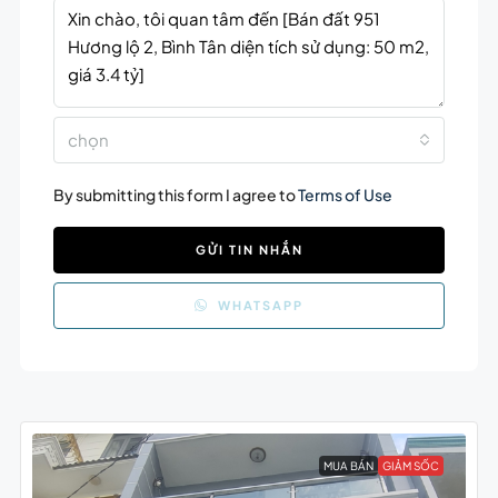
chọn
By submitting this form I agree to
Terms of Use
GỬI TIN NHẮN
WHATSAPP
MUA BÁN
GIẢM SỐC