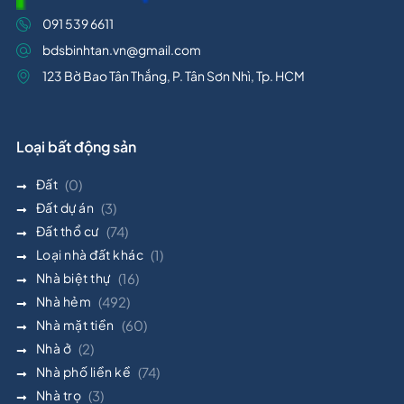
091 539 6611
bdsbinhtan.vn@gmail.com
123 Bờ Bao Tân Thắng, P. Tân Sơn Nhì, Tp. HCM
Loại bất động sản
Đất
(0)
Đất dự án
(3)
Đất thổ cư
(74)
Loại nhà đất khác
(1)
Nhà biệt thự
(16)
Nhà hẻm
(492)
Nhà mặt tiền
(60)
Nhà ở
(2)
Nhà phố liền kề
(74)
Nhà trọ
(3)