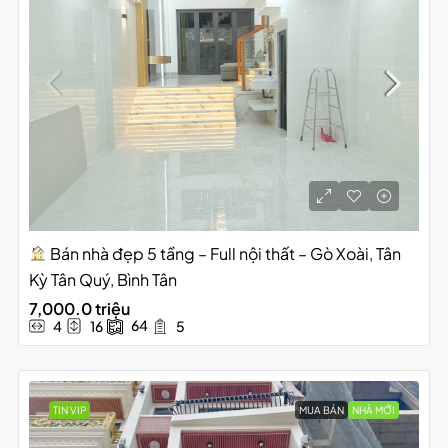
Bán nhà đẹp 5 tầng – Full nội thất – Gò Xoài, Tân
Kỳ Tân Quý, Bình Tân
7,000.0 triệu
64
4
16
5
TIN VIP
MUA BÁN
NHÀ MỚI