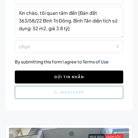
chọn
By submitting this form I agree to
Terms of Use
GỬI TIN NHẮN
WHATSAPP
MUA BÁN
GIẢM SỐC