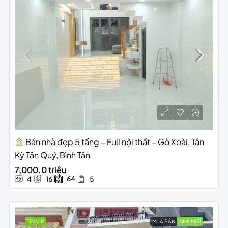
Bán nhà đẹp 5 tầng – Full nội thất – Gò Xoài, Tân
Kỳ Tân Quý, Bình Tân
7,000.0 triệu
64
4
16
5
TIN VIP
MUA BÁN
NHÀ MỚI