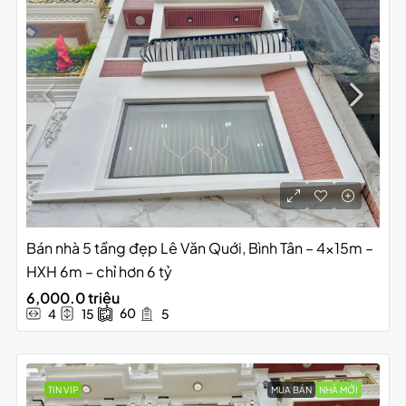
Bán nhà 5 tầng đẹp Lê Văn Quới, Bình Tân – 4x15m –
HXH 6m – chỉ hơn 6 tỷ
6,000.0 triệu
60
4
15
5
TIN VIP
MUA BÁN
NHÀ MỚI