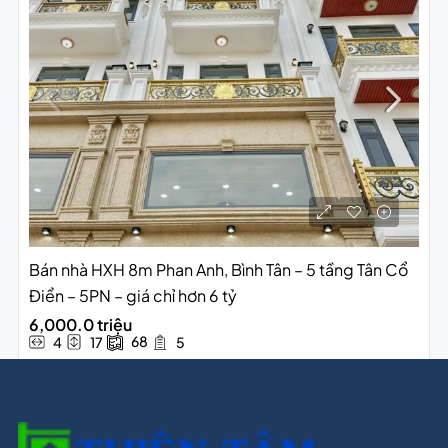
Bán nhà HXH 8m Phan Anh, Bình Tân – 5 tầng Tân Cổ
Điển – 5PN – giá chỉ hơn 6 tỷ
6,000.0 triệu
68
4
17
5