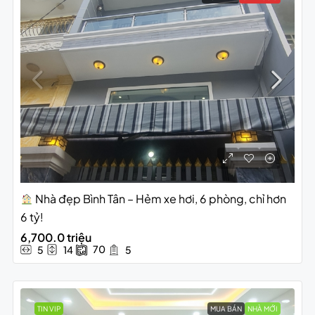
Nhà đẹp Bình Tân – Hẻm xe hơi, 6 phòng, chỉ hơn
6 tỷ!
6,700.0 triệu
70
5
14
5
TIN VIP
MUA BÁN
NHÀ MỚI