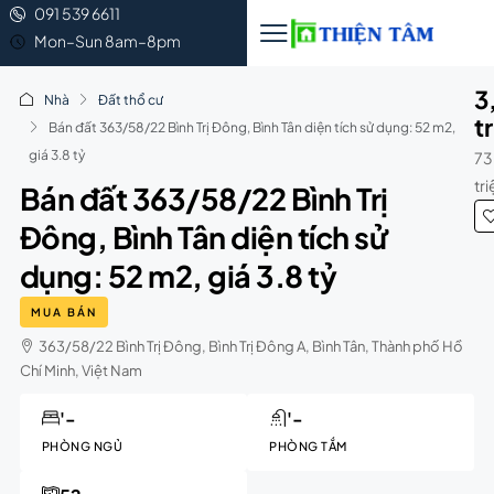
091 539 6611
Mon–Sun 8am–8pm
3
Nhà
Đất thổ cư
t
Bán đất 363/58/22 Bình Trị Đông, Bình Tân diện tích sử dụng: 52 m2,
giá 3.8 tỷ
73
tr
Bán đất 363/58/22 Bình Trị
Đông, Bình Tân diện tích sử
dụng: 52 m2, giá 3.8 tỷ
MUA BÁN
363/58/22 Bình Trị Đông, Bình Trị Đông A, Bình Tân, Thành phố Hồ
Chí Minh, Việt Nam
'-
'-
PHÒNG NGỦ
PHÒNG TẮM