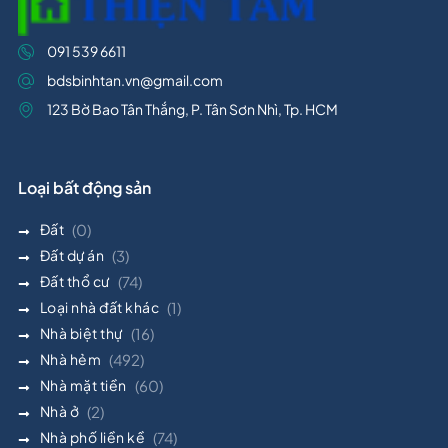
091 539 6611
bdsbinhtan.vn@gmail.com
123 Bờ Bao Tân Thắng, P. Tân Sơn Nhì, Tp. HCM
Loại bất động sản
Đất
(0)
Đất dự án
(3)
Đất thổ cư
(74)
Loại nhà đất khác
(1)
Nhà biệt thự
(16)
Nhà hẻm
(492)
Nhà mặt tiền
(60)
Nhà ở
(2)
Nhà phố liền kề
(74)