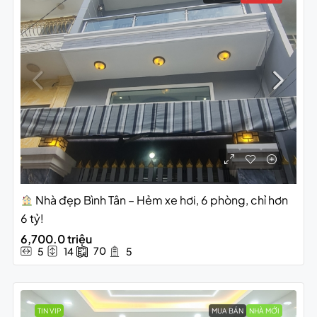
Nhà đẹp Bình Tân – Hẻm xe hơi, 6 phòng, chỉ hơn
6 tỷ!
6,700.0 triệu
70
5
14
5
TIN VIP
MUA BÁN
NHÀ MỚI