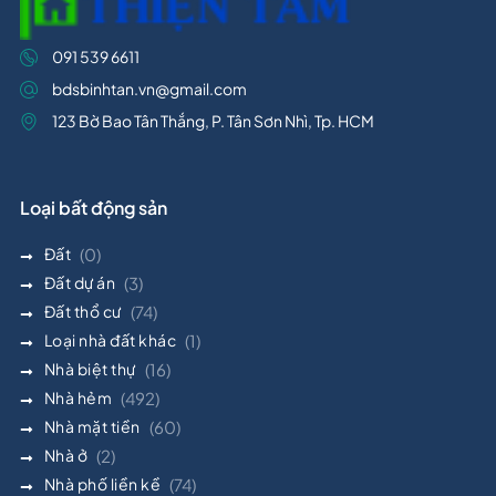
091 539 6611
bdsbinhtan.vn@gmail.com
123 Bờ Bao Tân Thắng, P. Tân Sơn Nhì, Tp. HCM
Loại bất động sản
Đất
(0)
Đất dự án
(3)
Đất thổ cư
(74)
Loại nhà đất khác
(1)
Nhà biệt thự
(16)
Nhà hẻm
(492)
Nhà mặt tiền
(60)
Nhà ở
(2)
Nhà phố liền kề
(74)