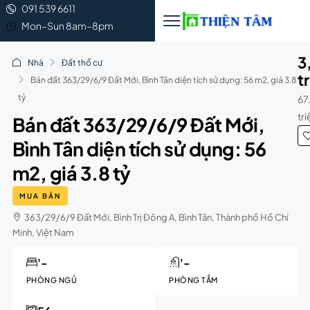
091 539 6611
Mon–Sun 8am–8pm
3
Nhà
Đất thổ cư
t
Bán đất 363/29/6/9 Đất Mới, Bình Tân diện tích sử dụng: 56 m2, giá 3.8
tỷ
67
tr
Bán đất 363/29/6/9 Đất Mới,
Bình Tân diện tích sử dụng: 56
m2, giá 3.8 tỷ
MUA BÁN
363/29/6/9 Đất Mới, Bình Trị Đông A, Bình Tân, Thành phố Hồ Chí
Minh, Việt Nam
'-
'-
PHÒNG NGỦ
PHÒNG TẮM