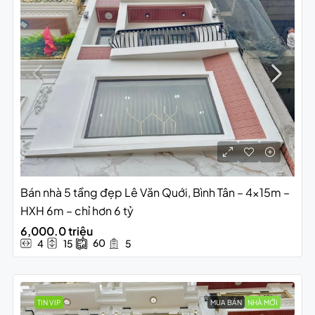
Bán nhà 5 tầng đẹp Lê Văn Quới, Bình Tân – 4x15m –
HXH 6m – chỉ hơn 6 tỷ
6,000.0 triệu
60
4
15
5
TIN VIP
MUA BÁN
NHÀ MỚI