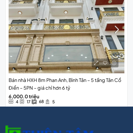
Bán nhà HXH 8m Phan Anh, Bình Tân – 5 tầng Tân Cổ
Điển – 5PN – giá chỉ hơn 6 tỷ
6,000.0 triệu
68
4
17
5