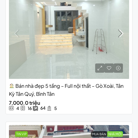
Bán nhà đẹp 5 tầng – Full nội thất – Gò Xoài, Tân
Kỳ Tân Quý, Bình Tân
7,000.0 triệu
64
4
16
5
TIN VIP
MUA BÁN
NHÀ MỚI