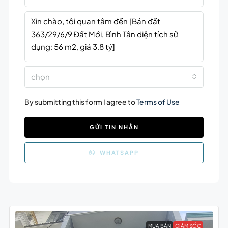
chọn
By submitting this form I agree to
Terms of Use
GỬI TIN NHẮN
WHATSAPP
MUA BÁN
GIẢM SỐC