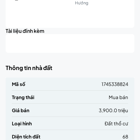
Hướng
Leaflet
|
©
OpenStreetMap
contributors
3.9K
+
triệu
Tài liệu đính kèm
−
Thông tin nhà đất
Mã số
1745338824
Trạng thái
Mua bán
Giá bán
3,900.0 triệu
Loại hình
Đất thổ cư
Diện tích đất
68