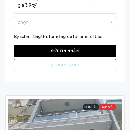
chọn
By submitting this form I agree to
Terms of Use
GỬI TIN NHẮN
WHATSAPP
MUA BÁN
GIẢM SỐC