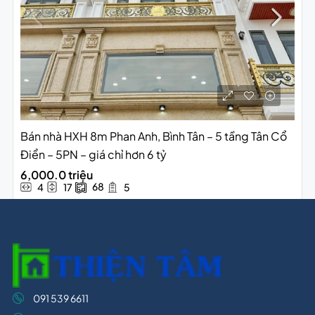
Bán nhà HXH 8m Phan Anh, Bình Tân – 5 tầng Tân Cổ
Điển – 5PN – giá chỉ hơn 6 tỷ
6,000.0 triệu
68
4
17
5
091 539 6611