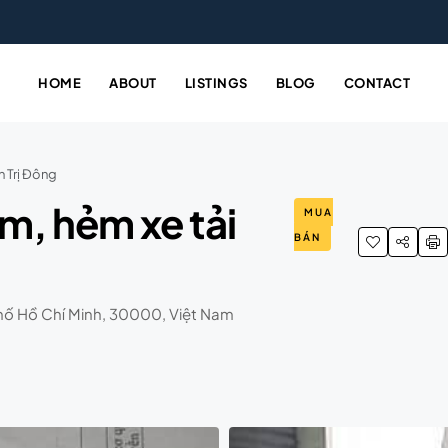
HOME
ABOUT
LISTINGS
BLOG
CONTACT
h Trị Đông
5m, hẻm xe tải
MUA
BÁN
phố Hồ Chí Minh, 30000, Việt Nam