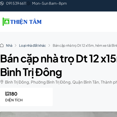
091 539 6611
Mon–Sun 8am–8pm
Nhà
Loại nhà đất khác
Bán cặp nhà trọ Dt 12 x15m, hẻm xe tải Bìn
Bán cặp nhà trọ Dt 12 x1
Bình Trị Đông
Bình Trị Đông, Phường Bình Trị Đông, Quận Bình Tân, Thành 
180
DIỆN TÍCH