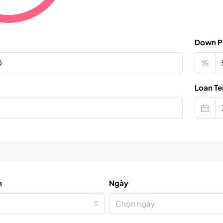
Down P
%
Loan Te
n
Ngày
Chọn ngày