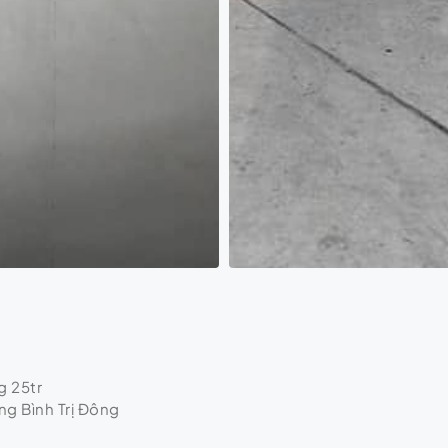
g 25tr
ng Bình Trị Đông