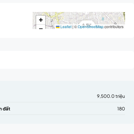
+
9.5K
Leaflet
|
©
OpenStreetMap
contributors
−
triệu
9,500.0 triệu
h đất
180