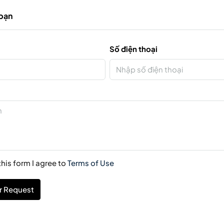
 bạn
Số điện thoại
his form I agree to
Terms of Use
r Request