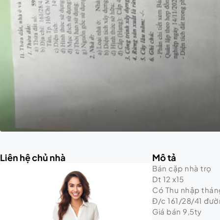
Liên hệ chủ nhà
Mô tả
Bán cặp nhà trọ
Dt 12 x15
Có Thu nhập thán
Đ/c 161/28/41 đườ
Giá bán 9,5ty