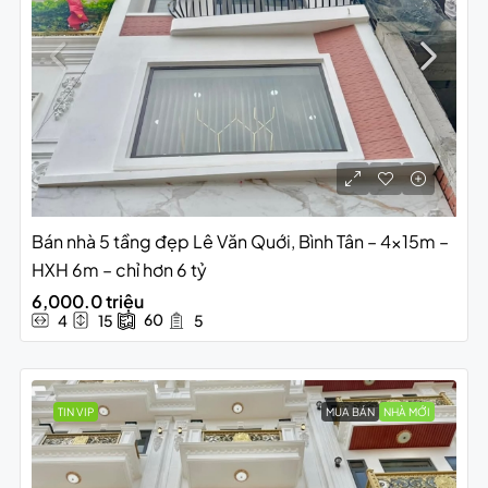
Bán nhà 5 tầng đẹp Lê Văn Quới, Bình Tân – 4x15m –
HXH 6m – chỉ hơn 6 tỷ
6,000.0 triệu
60
4
15
5
TIN VIP
MUA BÁN
NHÀ MỚI