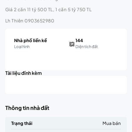
Giá 2 căn 11 tỷ 500 TL, 1 căn 5 tỷ 750 TL
Lh Thiên 0903652980
Nhà phố liền kề
144
Loại hình
Diện tích đất
Leaflet
|
©
OpenStreetMap
contributors
5.8K
+
triệu
Tài liệu đính kèm
−
Thông tin nhà đất
Trạng thái
Mua bán