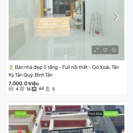
Bán nhà đẹp 5 tầng – Full nội thất – Gò Xoài, Tân
Kỳ Tân Quý, Bình Tân
7,000.0 triệu
64
4
16
5
TIN VIP
MUA BÁN
NHÀ MỚI