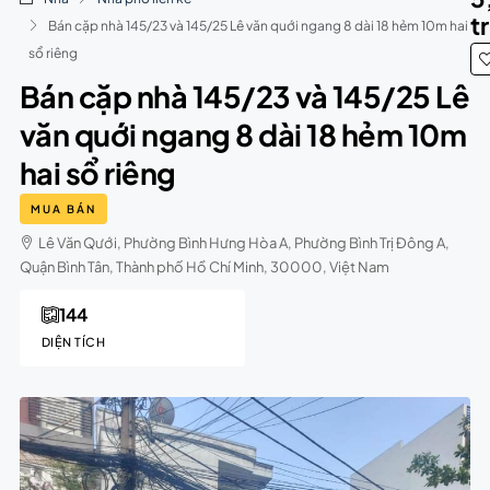
t
Bán cặp nhà 145/23 và 145/25 Lê văn quới ngang 8 dài 18 hẻm 10m hai
sổ riêng
Bán cặp nhà 145/23 và 145/25 Lê
văn quới ngang 8 dài 18 hẻm 10m
hai sổ riêng
MUA BÁN
Lê Văn Qưới, Phường Bình Hưng Hòa A, Phường Bình Trị Đông A,
Quận Bình Tân, Thành phố Hồ Chí Minh, 30000, Việt Nam
144
DIỆN TÍCH