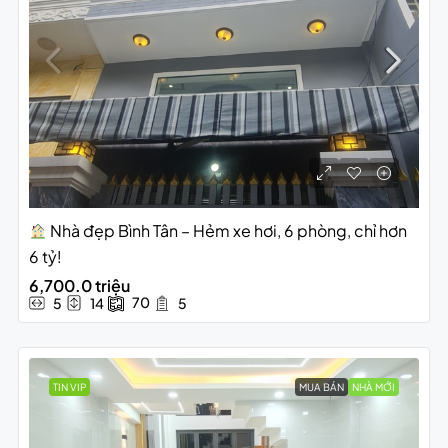
Nhà đẹp Bình Tân – Hẻm xe hơi, 6 phòng, chỉ hơn
6 tỷ!
6,700.0 triệu
70
5
14
5
TIN VIP
MUA BÁN
NHÀ MỚI