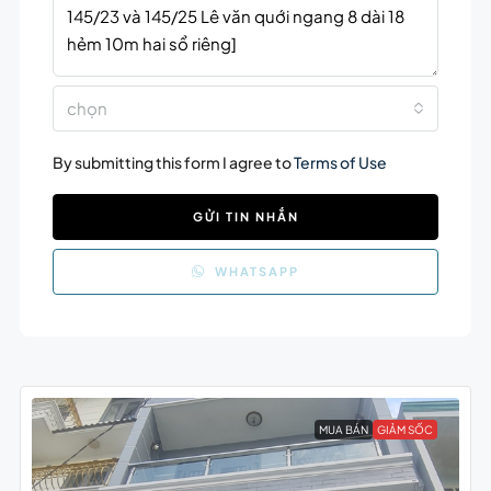
chọn
By submitting this form I agree to
Terms of Use
GỬI TIN NHẮN
WHATSAPP
MUA BÁN
GIẢM SỐC