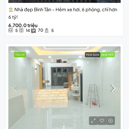
Nhà đẹp Bình Tân – Hẻm xe hơi, 6 phòng, chỉ hơn
6 tỷ!
6,700.0 triệu
70
5
14
5
TIN VIP
MUA BÁN
NHÀ MỚI