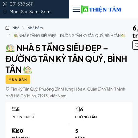
091 539 6611
Mon–Sun 8am–8pm
6
Nhà
Nhà hẻm
t
NHÀ 5 TẦNG SIÊU ĐẸP – ĐƯỜNG TÂN KỲ TÂN QUÝ, BÌNH TÂN
NHÀ 5 TẦNG SIÊU ĐẸP –
ĐƯỜNG TÂN KỲ TÂN QUÝ, BÌNH
TÂN
MUA BÁN
Tân Kỳ Tân Quý, Phường Bình Hưng Hòa A, Quận Bình Tân, Thành
phố Hồ Chí Minh, 71913, Việt Nam
5
6
PHÒNG NGỦ
PHÒNG TẮM
60
5