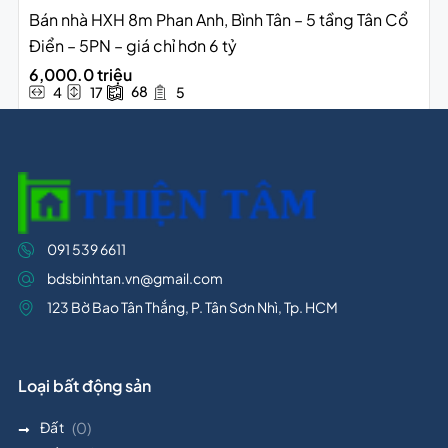
Bán nhà HXH 8m Phan Anh, Bình Tân – 5 tầng Tân Cổ
Điển – 5PN – giá chỉ hơn 6 tỷ
6,000.0 triệu
68
4
17
5
091 539 6611
bdsbinhtan.vn@gmail.com
123 Bờ Bao Tân Thắng, P. Tân Sơn Nhì, Tp. HCM
Loại bất động sản
Đất
(0)