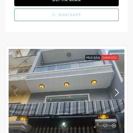
WHATSAPP
MUA BÁN
GIẢM SỐC