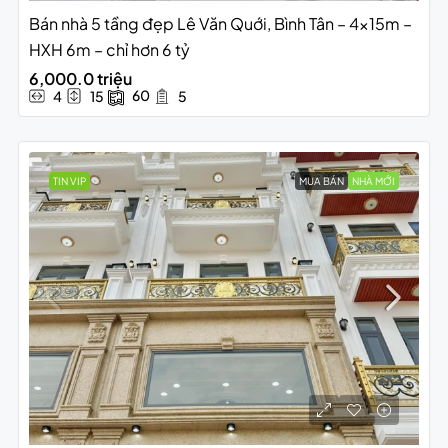
Bán nhà 5 tầng đẹp Lê Văn Quới, Bình Tân – 4x15m –
HXH 6m – chỉ hơn 6 tỷ
6,000.0 triệu
60
4
15
5
TIN VIP
MUA BÁN
NHÀ MỚI