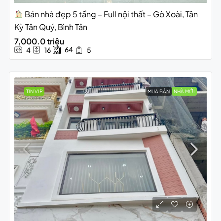
Bán nhà đẹp 5 tầng – Full nội thất – Gò Xoài, Tân
Kỳ Tân Quý, Bình Tân
7,000.0 triệu
64
4
16
5
TIN VIP
MUA BÁN
NHÀ MỚI