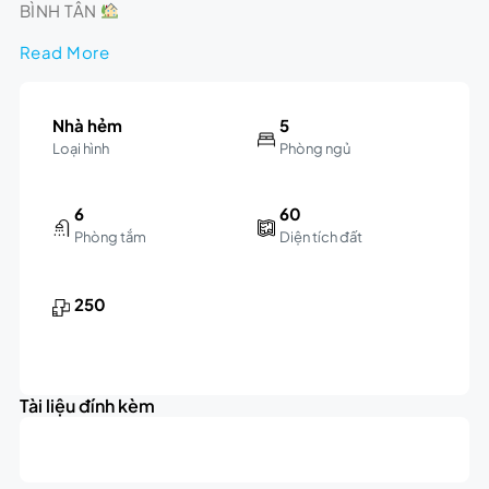
BÌNH TÂN
Read More
Nhà hẻm
5
Loại hình
Phòng ngủ
6
60
Phòng tắm
Diện tích đất
250
Leaflet
|
©
OpenStreetMap
contributors
6.2K
+
triệu
Tài liệu đính kèm
−