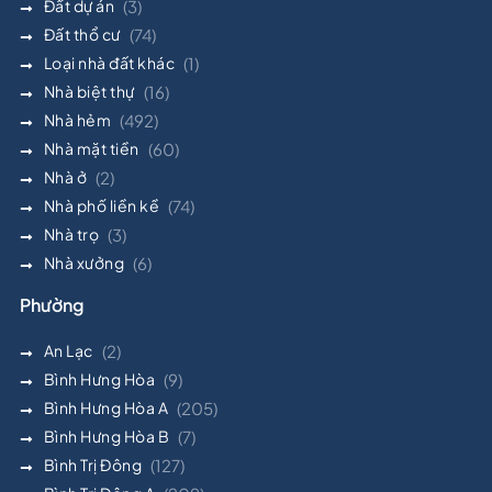
Đất dự án
(3)
Đất thổ cư
(74)
Loại nhà đất khác
(1)
Nhà biệt thự
(16)
Nhà hẻm
(492)
Nhà mặt tiền
(60)
Nhà ở
(2)
Nhà phố liền kề
(74)
Nhà trọ
(3)
Nhà xưởng
(6)
Phường
An Lạc
(2)
Bình Hưng Hòa
(9)
Bình Hưng Hòa A
(205)
Bình Hưng Hòa B
(7)
Bình Trị Đông
(127)