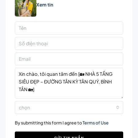
Xem tin
chọn
By submitting this form I agree to
Terms of Use
GỬI TIN NHẮN