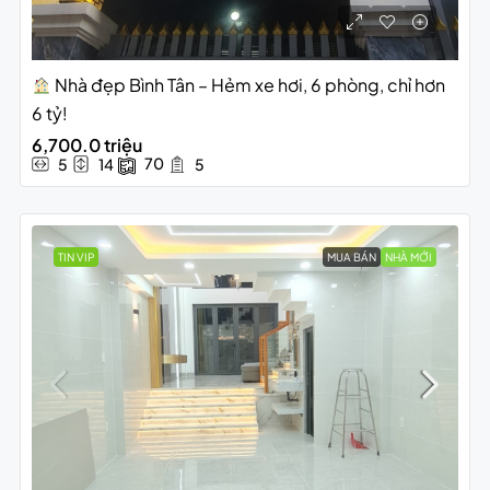
Nhà đẹp Bình Tân – Hẻm xe hơi, 6 phòng, chỉ hơn
6 tỷ!
6,700.0 triệu
70
5
14
5
TIN VIP
MUA BÁN
NHÀ MỚI