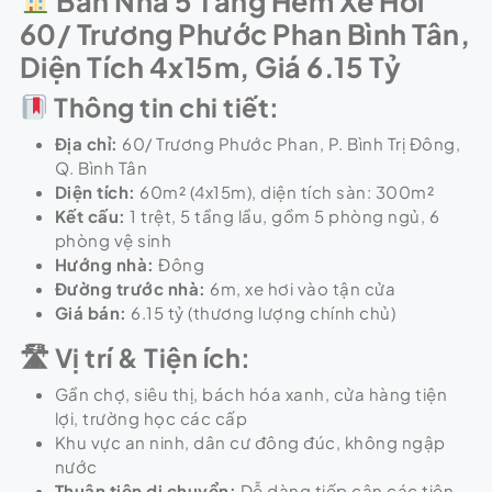
Bán Nhà 5 Tầng Hẻm Xe Hơi
60/ Trương Phước Phan Bình Tân,
Diện Tích 4x15m, Giá 6.15 Tỷ
Thông tin chi tiết:
Địa chỉ:
60/ Trương Phước Phan, P. Bình Trị Đông,
Q. Bình Tân
Diện tích:
60m² (4x15m), diện tích sàn: 300m²
Kết cấu:
1 trệt, 5 tầng lầu, gồm 5 phòng ngủ, 6
phòng vệ sinh
Hướng nhà:
Đông
Đường trước nhà:
6m, xe hơi vào tận cửa
Giá bán:
6.15 tỷ (thương lượng chính chủ)
🛣
Vị trí & Tiện ích:
Gần chợ, siêu thị, bách hóa xanh, cửa hàng tiện
lợi, trường học các cấp
Khu vực an ninh, dân cư đông đúc, không ngập
nước
Thuận tiện di chuyển:
Dễ dàng tiếp cận các tiện