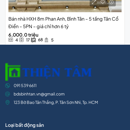
Bán nhà HXH 8m Phan Anh, Bình Tân – 5 tầng Tân Cổ
Điển – 5PN – giá chỉ hơn 6 tỷ
6,000.0 triệu
68
4
17
5
091 539 6611
bdsbinhtan.vn@gmail.com
123 Bờ Bao Tân Thắng, P. Tân Sơn Nhì, Tp. HCM
Loại bất động sản