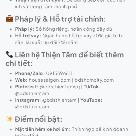
ích và trung tâm thành phố
Pháp lý & Hỗ trợ tài chính:
Pháp lý:
Sổ hồng riêng, hoàn công đầy đủ
Hỗ trợ vay:
Ngân hàng hỗ trợ vay 70% giá trị tài
sản, lãi suất ưu đãi 7%/năm
Liên hệ Thiện Tâm để biết thêm
chi tiết:
Phone/Zalo:
0915396611
Web:
housesaigon.com | bdshcmcity.com
Pinterest:
@bdsthientamsg |
TikTok:
@bdsthientam
Instagram:
@bdsthientam |
YouTube:
@bdsthientam
Điểm nổi bật:
Mặt tiền hẻm xe hơi 6m:
Thích hợp để kinh doanh
hoặc để ở