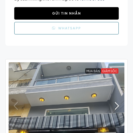
GỬI TIN NHẮN
WHATSAPP
MUA BÁN
GIẢM SỐC