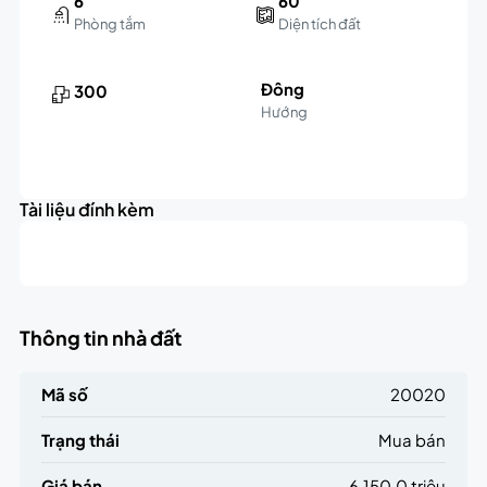
6
60
Phòng tắm
Diện tích đất
Đông
300
Hướng
Leaflet
|
©
OpenStreetMap
contributors
6.2K
+
triệu
Tài liệu đính kèm
−
Thông tin nhà đất
Mã số
20020
Trạng thái
Mua bán
Giá bán
6,150.0 triệu