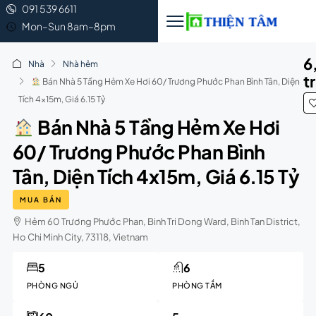
091 539 6611
Mon–Sun 8am–8pm
6
Nhà
Nhà hẻm
t
Bán Nhà 5 Tầng Hẻm Xe Hơi 60/ Trương Phước Phan Bình Tân, Diện
Tích 4x15m, Giá 6.15 Tỷ
Bán Nhà 5 Tầng Hẻm Xe Hơi
60/ Trương Phước Phan Bình
Tân, Diện Tích 4x15m, Giá 6.15 Tỷ
MUA BÁN
Hẻm 60 Trương Phước Phan, Binh Tri Dong Ward, Binh Tan District,
Ho Chi Minh City, 73118, Vietnam
5
6
PHÒNG NGỦ
PHÒNG TẮM