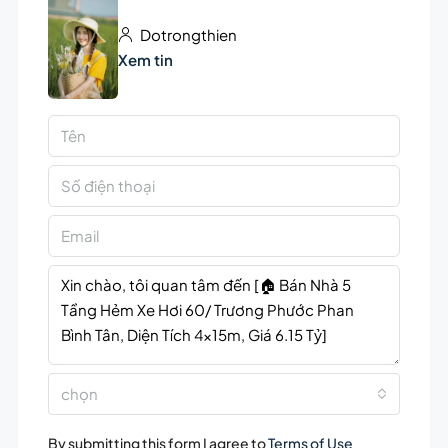
Dotrongthien
Xem tin
chọn
By submitting this form I agree to
Terms of Use