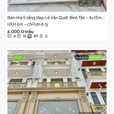
Bán nhà 5 tầng đẹp Lê Văn Quới, Bình Tân – 4x15m –
HXH 6m – chỉ hơn 6 tỷ
6,000.0 triệu
60
4
15
5
TIN VIP
MUA BÁN
NHÀ MỚI