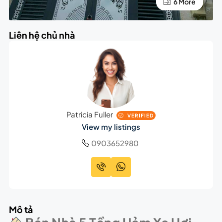
2 More
6 More
Liên hệ chủ nhà
Patricia Fuller
VERIFIED
View my listings
0903652980
Mô tả