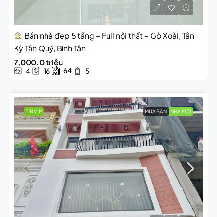
Bán nhà đẹp 5 tầng – Full nội thất – Gò Xoài, Tân
Kỳ Tân Quý, Bình Tân
7,000.0 triệu
64
4
16
5
TIN VIP
MUA BÁN
NHÀ MỚI