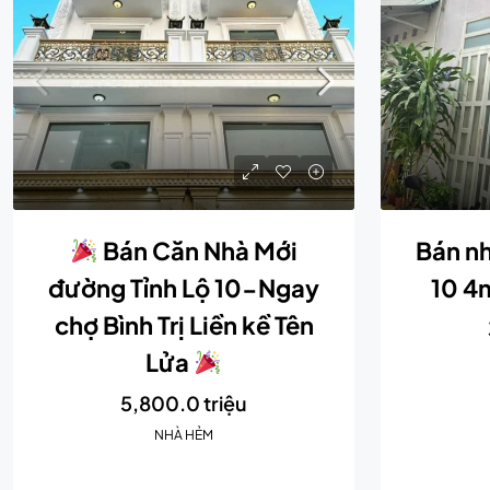
Bán Căn Nhà Mới
Bán nh
đường Tỉnh Lộ 10-Ngay
10 4
chợ Bình Trị Liền kề Tên
Lửa
5,800.0 triệu
NHÀ HẺM