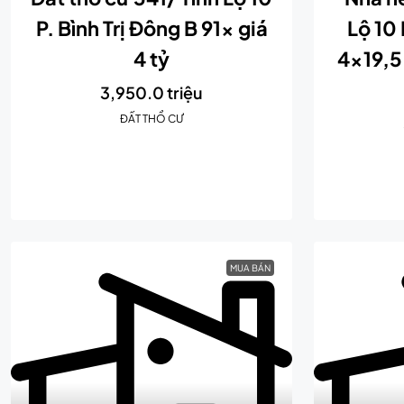
P. Bình Trị Đông B 91x giá
Lộ 10 
4 tỷ
4×19,5 
3,950.0 triệu
ĐẤT THỔ CƯ
MUA BÁN