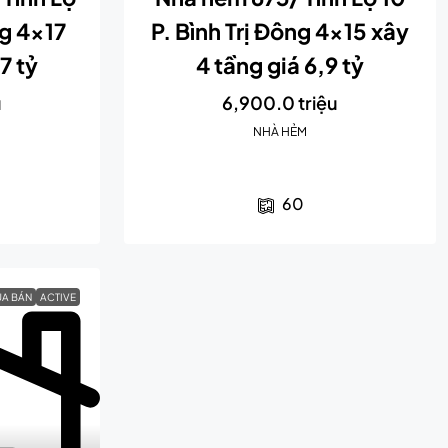
ng 4×17
P. Bình Trị Đông 4×15 xây
7 tỷ
4 tầng giá 6,9 tỷ
u
6,900.0 triệu
NHÀ HẺM
60
A BÁN
ACTIVE