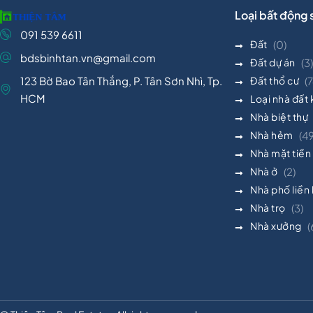
Loại bất động 
091 539 6611
Đất
(0)
bdsbinhtan.vn@gmail.com
Đất dự án
(3)
123 Bờ Bao Tân Thắng, P. Tân Sơn Nhì, Tp.
Đất thổ cư
(7
HCM
Loại nhà đất
Nhà biệt thự
Nhà hẻm
(4
Nhà mặt tiền
Nhà ở
(2)
Nhà phố liền
Nhà trọ
(3)
Nhà xưởng
(