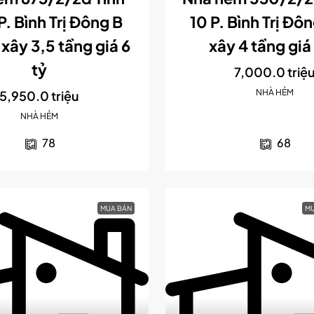
P. Bình Trị Đông B
10 P. Bình Trị Đô
xây 3,5 tầng giá 6
xây 4 tầng giá 
tỷ
7,000.0 triệ
NHÀ HẺM
5,950.0 triệu
NHÀ HẺM
78
68
MUA BÁN
MU