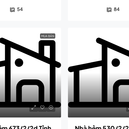
54
84
MUA BÁN
ẻm 673/2/2d Tỉnh
Nhà hẻm 530/2/2 