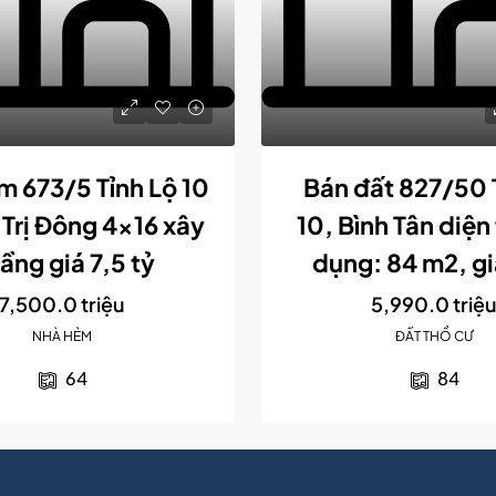
m 673/5 Tỉnh Lộ 10
Bán đất 827/50 T
 Trị Đông 4×16 xây
10, Bình Tân diện 
tầng giá 7,5 tỷ
dụng: 84 m2, gi
7,500.0 triệu
5,990.0 triệ
NHÀ HẺM
ĐẤT THỔ CƯ
64
84