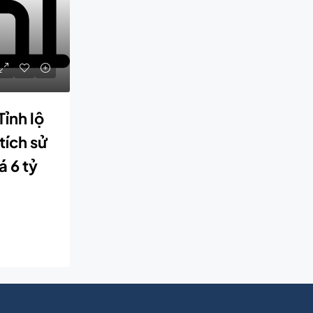
ỉnh lộ
tích sử
á 6 tỷ
u