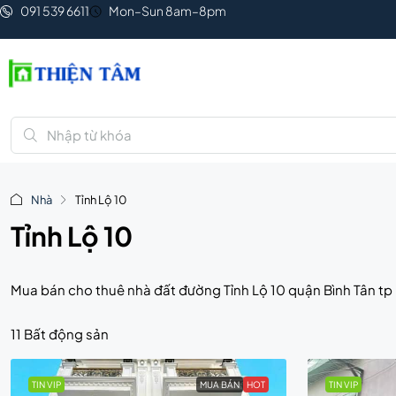
091 539 6611
Mon–Sun 8am–8pm
Nhà
Tỉnh Lộ 10
Tỉnh Lộ 10
Mua bán cho thuê nhà đất đường Tỉnh Lộ 10 quận Bình Tân tp 
11 Bất động sản
TIN VIP
MUA BÁN
HOT
TIN VIP