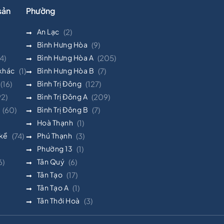
sản
Phường
An Lạc
(2)
Bình Hưng Hòa
(9)
4)
Bình Hưng Hòa A
(205)
 khác
(1)
Bình Hưng Hòa B
(7)
(16)
Bình Trị Đông
(127)
92)
Bình Trị Đông A
(209)
(60)
Bình Trị Đông B
(7)
Hoà Thạnh
(1)
 kề
(74)
Phú Thạnh
(3)
Phường 13
(1)
6)
Tân Quý
(6)
Tân Tạo
(17)
Tân Tạo A
(1)
Tân Thới Hoà
(3)