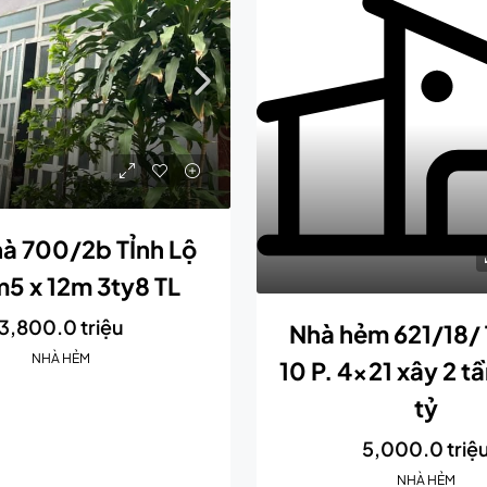
à 700/2b TỈnh Lộ
m5 x 12m 3ty8 TL
3,800.0 triệu
Nhà hẻm 621/18/ 
NHÀ HẺM
10 P. 4×21 xây 2 tầ
tỷ
5,000.0 triệ
NHÀ HẺM