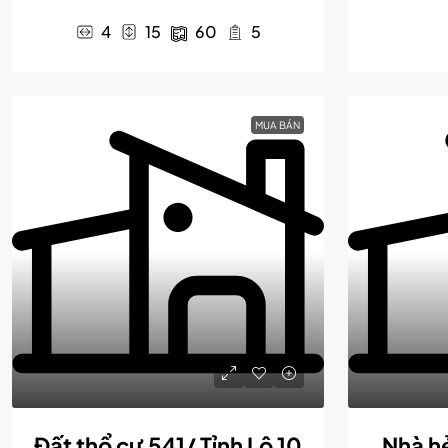
4
15
60
5
MUA BÁN
Đất thổ cư 541/ Tỉnh Lộ 10
Nhà h