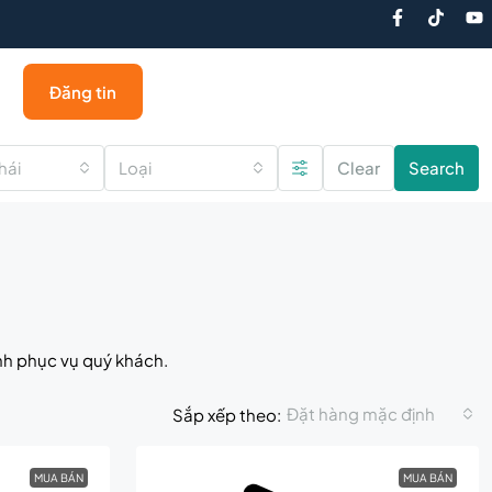
Đăng tin
hái
Loại
Clear
Search
nh phục vụ quý khách.
Đặt hàng mặc định
Sắp xếp theo:
MUA BÁN
MUA BÁN