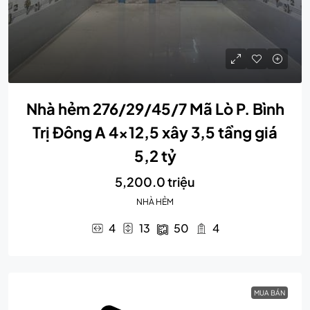
Nhà hẻm 276/29/45/7 Mã Lò P. Bình
Trị Đông A 4×12,5 xây 3,5 tầng giá
5,2 tỷ
5,200.0 triệu
NHÀ HẺM
4
13
50
4
MUA BÁN