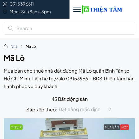
091 539 6611
Mon–Sun 8am–8pm
Nhà
Mã Lò
Mã Lò
Mua bán cho thuê nhà đất đường Mã Lò quận Bình Tân tp
Hồ Chí Minh. Liên hệ tel/zalo 0915396611 BĐS Thiện Tâm hân
hạnh phục vụ quý khách.
45 Bất động sản
Đặt hàng mặc định
Sắp xếp theo:
TIN VIP
MUA BÁN
HOT