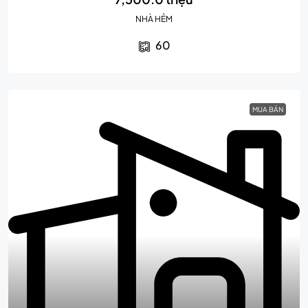
NHÀ HẺM
60
MUA BÁN