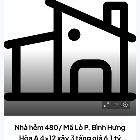
Nhà hẻm 480/ Mã Lò P. Bình Hưng
Hòa A 4×12 xây 3 tầng giá 6,1 tỷ