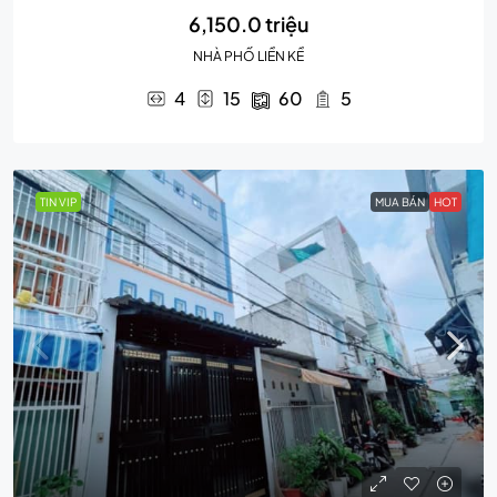
6,150.0 triệu
NHÀ PHỐ LIỀN KỀ
4
15
60
5
TIN VIP
MUA BÁN
HOT