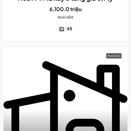
6,100.0 triệu
NHÀ HẺM
48
MUA BÁN