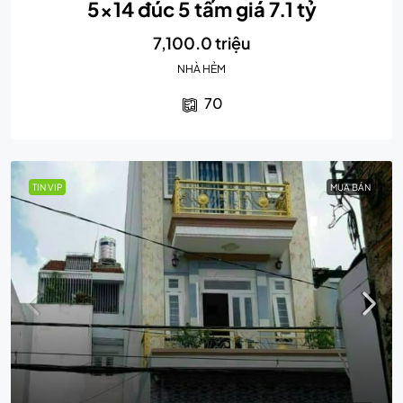
5×14 đúc 5 tấm giá 7.1 tỷ
7,100.0 triệu
NHÀ HẺM
70
TIN VIP
MUA BÁN