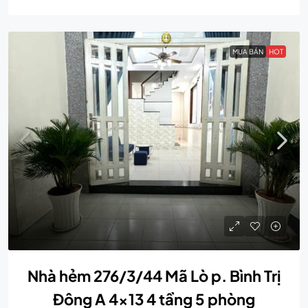
MUA BÁN
HOT
Nhà hẻm 276/3/44 Mã Lò p. Bình Trị
Đông A 4×13 4 tầng 5 phòng