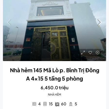
Nhà hẻm 145 Mã Lò p. Bình Trị Đông
A 4×15 5 tầng 5 phòng
6,450.0 triệu
NHÀ HẺM
4
15
60
5