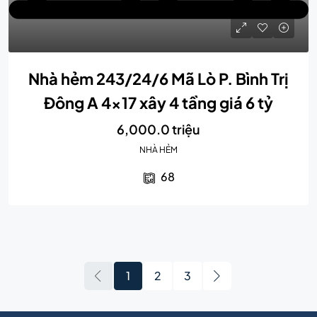
Nhà hẻm 243/24/6 Mã Lò P. Bình Trị
Đông A 4×17 xây 4 tầng giá 6 tỷ
6,000.0 triệu
NHÀ HẺM
68
1
2
3