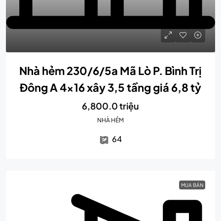
Nhà hẻm 230/6/5a Mã Lò P. Bình Trị
Đông A 4×16 xây 3,5 tầng giá 6,8 tỷ
6,800.0 triệu
NHÀ HẺM
64
MUA BÁN