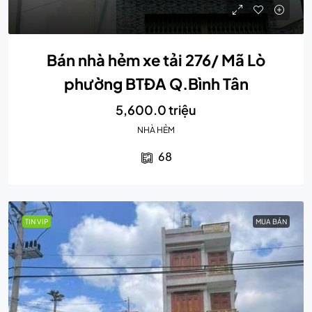
Bán nhà hẻm xe tải 276/ Mã Lò
phường BTĐA Q.Bình Tân
5,600.0 triệu
NHÀ HẺM
68
TIN VIP
MUA BÁN