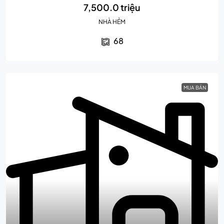
7,500.0 triệu
NHÀ HẺM
68
MUA BÁN