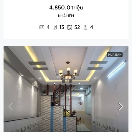
4,850.0 triệu
NHÀ HẺM
4
13
52
4
MUA BÁN