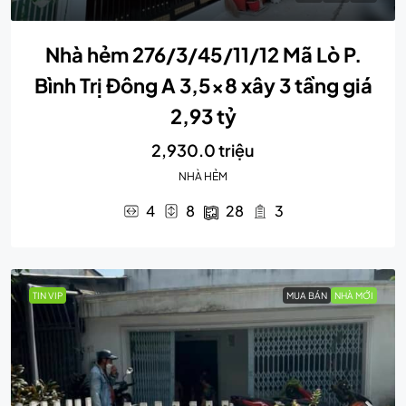
Nhà hẻm 276/3/45/11/12 Mã Lò P.
Bình Trị Đông A 3,5×8 xây 3 tầng giá
2,93 tỷ
2,930.0 triệu
NHÀ HẺM
4
8
28
3
TIN VIP
MUA BÁN
NHÀ MỚI