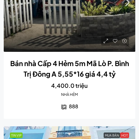
Bán nhà Cấp 4 Hẻm 5m Mã Lò P. Bình
Trị Đông A 5,55*16 giá 4,4 tỷ
4,400.0 triệu
NHÀ HẺM
888
TIN VIP
MUA BÁN
HOT