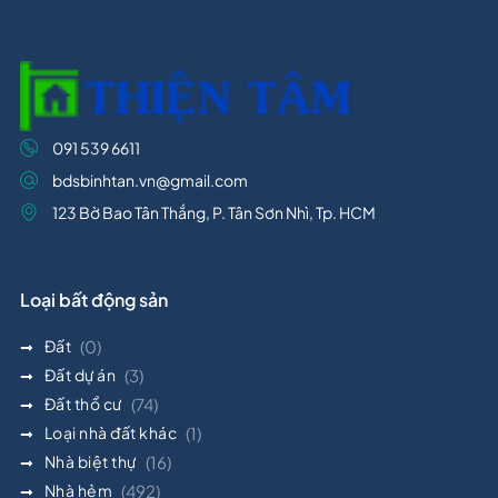
091 539 6611
bdsbinhtan.vn@gmail.com
123 Bờ Bao Tân Thắng, P. Tân Sơn Nhì, Tp. HCM
Loại bất động sản
Đất
(0)
Đất dự án
(3)
Đất thổ cư
(74)
Loại nhà đất khác
(1)
Nhà biệt thự
(16)
Nhà hẻm
(492)