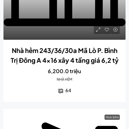
Nhà hẻm 243/36/30a Mã Lò P. Bình
Trị Đông A 4×16 xây 4 tầng giá 6,2 tỷ
6,200.0 triệu
NHÀ HẺM
64
MUA BÁN