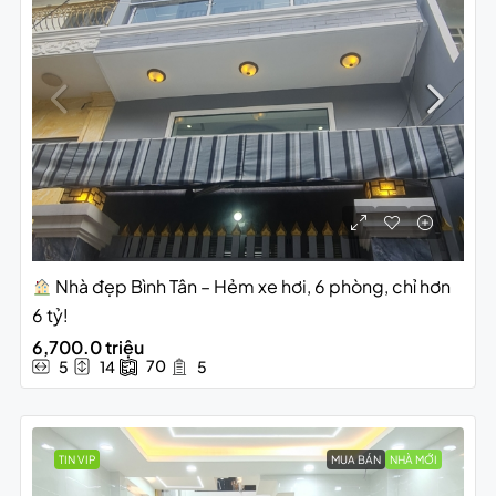
Nhà đẹp Bình Tân – Hẻm xe hơi, 6 phòng, chỉ hơn
6 tỷ!
6,700.0 triệu
70
5
14
5
TIN VIP
MUA BÁN
NHÀ MỚI