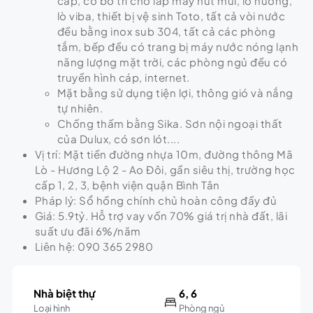
cấp, có bố trí chỗ lắp máy hút mùi, lò nướng,
lò viba, thiết bị vệ sinh Toto, tất cả vòi nước
đều bằng inox sub 304, tất cả các phòng
tắm, bếp đều có trang bị máy nước nóng lạnh
năng lượng mặt trời, các phòng ngủ đều có
truyền hình cáp, internet.
Mặt bằng sử dụng tiện lợi, thông gió và nắng
tự nhiên.
Chống thấm bằng Sika. Sơn nội ngoại thất
của Dulux, có sơn lót....
Vị trí: Mặt tiền đường nhựa 10m, đường thông Mã
Lò - Hương Lộ 2 - Ao Đôi, gần siêu thị, trường học
cấp 1, 2, 3, bệnh viện quận Bình Tân
Pháp lý: Sổ hồng chính chủ hoàn công đầy đủ
Giá: 5.9tỷ. Hỗ trợ vay vốn 70% giá trị nhà đất, lãi
suất ưu đãi 6%/năm
Liên hệ: 090 365 2980
Nhà biệt thự
6, 6
Loại hình
Phòng ngủ