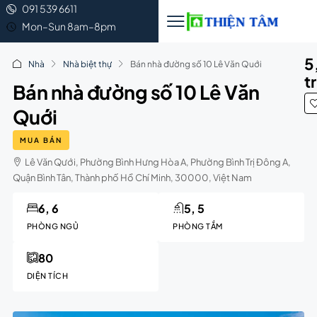
091 539 6611
Mon–Sun 8am–8pm
5
Nhà
Nhà biệt thự
Bán nhà đường số 10 Lê Văn Quới
t
Bán nhà đường số 10 Lê Văn
Quới
MUA BÁN
Lê Văn Qưới, Phường Bình Hưng Hòa A, Phường Bình Trị Đông A,
Quận Bình Tân, Thành phố Hồ Chí Minh, 30000, Việt Nam
6, 6
5, 5
PHÒNG NGỦ
PHÒNG TẮM
80
DIỆN TÍCH