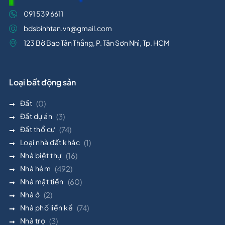
091 539 6611
bdsbinhtan.vn@gmail.com
123 Bờ Bao Tân Thắng, P. Tân Sơn Nhì, Tp. HCM
Loại bất động sản
Đất
(0)
Đất dự án
(3)
Đất thổ cư
(74)
Loại nhà đất khác
(1)
Nhà biệt thự
(16)
Nhà hẻm
(492)
Nhà mặt tiền
(60)
Nhà ở
(2)
Nhà phố liền kề
(74)
Nhà trọ
(3)