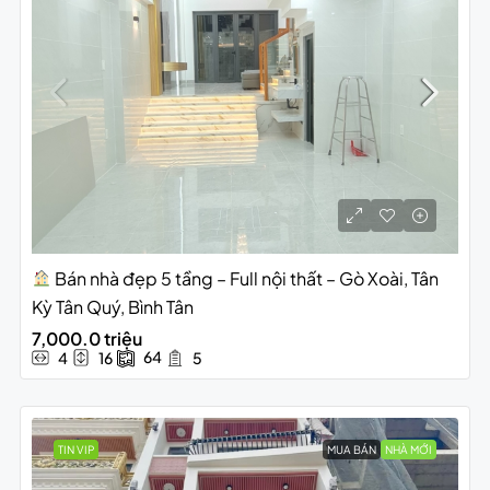
Bán nhà đẹp 5 tầng – Full nội thất – Gò Xoài, Tân
Kỳ Tân Quý, Bình Tân
7,000.0 triệu
64
4
16
5
TIN VIP
MUA BÁN
NHÀ MỚI