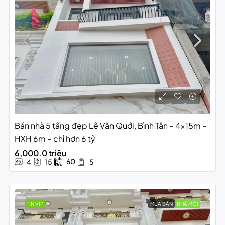
Bán nhà 5 tầng đẹp Lê Văn Quới, Bình Tân – 4x15m –
HXH 6m – chỉ hơn 6 tỷ
6,000.0 triệu
60
4
15
5
TIN VIP
MUA BÁN
NHÀ MỚI