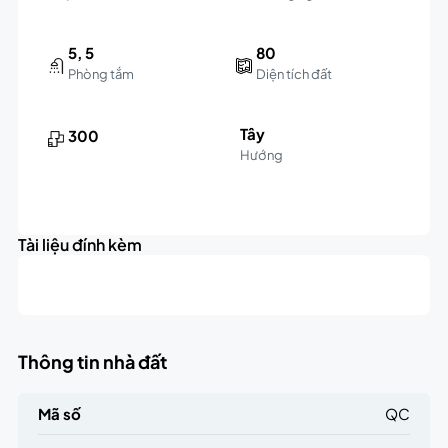
5, 5
80
Phòng tắm
Diện tích đất
Tây
300
Hướng
Leaflet
|
©
OpenStreetMap
contributors
5K
+
triệu
Tài liệu đính kèm
−
Thông tin nhà đất
Mã số
QC