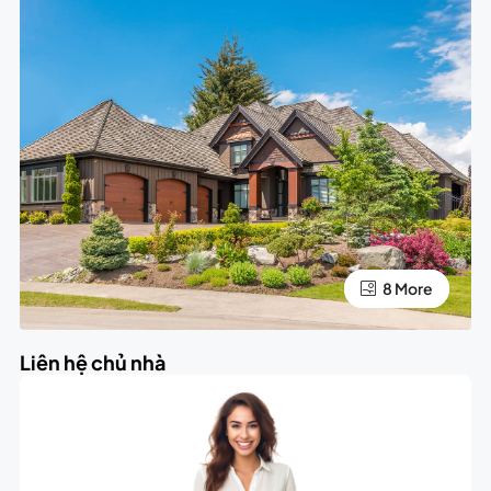
4 More
8 More
Liên hệ chủ nhà