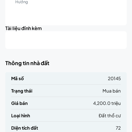
Hướng
Leaflet
|
©
OpenStreetMap
contributors
4.2K
+
triệu
Tài liệu đính kèm
−
Thông tin nhà đất
Mã số
20145
Trạng thái
Mua bán
Giá bán
4,200.0 triệu
Loại hình
Đất thổ cư
Diện tích đất
72