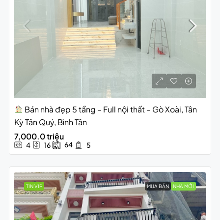
Bán nhà đẹp 5 tầng – Full nội thất – Gò Xoài, Tân
Kỳ Tân Quý, Bình Tân
7,000.0 triệu
64
4
16
5
TIN VIP
MUA BÁN
NHÀ MỚI