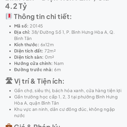
4.2 Tỷ
Thông tin chi tiết:
Mã số:
20145
Địa chỉ:
38/ Đường Số 1, P. Bình Hưng Hòa A, Q.
Bình Tân
Kích thước:
6x12m
Diện tích đất:
72m²
Diện tích sàn:
0m²
Hướng cửa chính:
Nam
Đường trước nhà:
6m
🛣
Vị trí & Tiện ích:
Gần chợ, siêu thị, bách hóa xanh, cửa hàng tiện lợi
Gần trường học cấp 1, 2, 3 tại phường Bình Hưng
Hòa A, quận Bình Tân
Khu vực an ninh, dân cư đông đúc, không ngập
nước
Giá & Pháp lý: