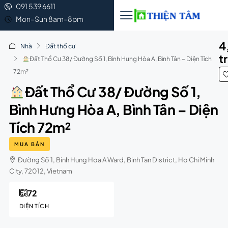
091 539 6611
Mon–Sun 8am–8pm
4
Nhà
Đất thổ cư
t
Đất Thổ Cư 38/ Đường Số 1, Bình Hưng Hòa A, Bình Tân – Diện Tích
72m²
Đất Thổ Cư 38/ Đường Số 1,
Bình Hưng Hòa A, Bình Tân – Diện
Tích 72m²
MUA BÁN
Đường Số 1, Binh Hung Hoa A Ward, Binh Tan District, Ho Chi Minh
City, 72012, Vietnam
72
DIỆN TÍCH