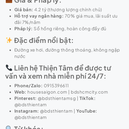
Giá bán:
4.2 tỷ (thương lượng chính chủ)
Hỗ trợ vay ngân hàng:
70% giá mua, lãi suất ưu
đãi 7%/năm
Pháp lý:
Sổ hồng riêng, hoàn công đầy đủ
Đặc điểm nổi bật:
Đường xe hơi, đường thông thoáng, không ngập
nước
Liên hệ Thiện Tâm để được tư
vấn và xem nhà miễn phí 24/7:
Phone/Zalo:
0915396611
Web:
housesaigon.com | bdshcmcity.com
Pinterest:
@bdsthientamsg |
TikTok:
@bdsthientam
Instagram:
@bdsthientam |
YouTube:
@bdsthientam
Từ khóa: