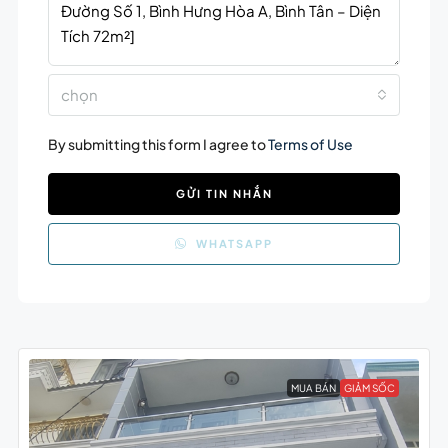
chọn
By submitting this form I agree to
Terms of Use
GỬI TIN NHẮN
WHATSAPP
MUA BÁN
GIẢM SỐC