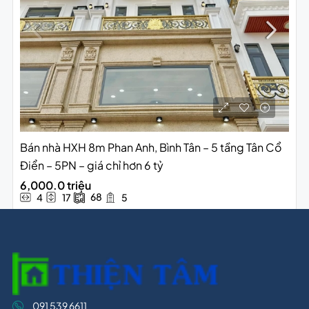
Bán nhà HXH 8m Phan Anh, Bình Tân – 5 tầng Tân Cổ
Điển – 5PN – giá chỉ hơn 6 tỷ
6,000.0 triệu
68
4
17
5
091 539 6611