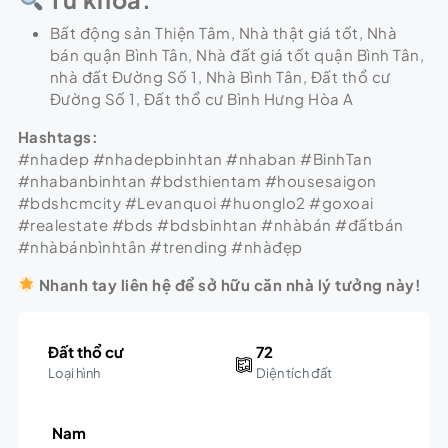
Bất động sản Thiện Tâm, Nhà thật giá tốt, Nhà
bán quận Bình Tân, Nhà đất giá tốt quận Bình Tân,
nhà đất Đường Số 1, Nhà Bình Tân, Đất thổ cư
Đường Số 1, Đất thổ cư Bình Hưng Hòa A
Hashtags:
#nhadep #nhadepbinhtan #nhaban #BinhTan
#nhabanbinhtan #bdsthientam #housesaigon
#bdshcmcity #Levanquoi #huonglo2 #goxoai
#realestate #bds #bdsbinhtan #nhàbán #đấtbán
#nhàbánbìnhtân #trending #nhàđẹp
Nhanh tay liên hệ để sở hữu căn nhà lý tưởng này!
Đất thổ cư
72
Loại hình
Diện tích đất
Nam