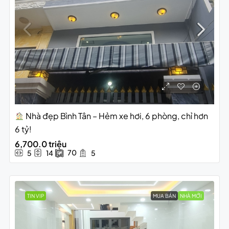
Nhà đẹp Bình Tân – Hẻm xe hơi, 6 phòng, chỉ hơn
6 tỷ!
6,700.0 triệu
70
5
14
5
TIN VIP
MUA BÁN
NHÀ MỚI