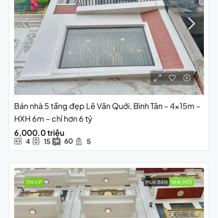
Bán nhà 5 tầng đẹp Lê Văn Quới, Bình Tân – 4x15m –
HXH 6m – chỉ hơn 6 tỷ
6,000.0 triệu
60
4
15
5
TIN VIP
MUA BÁN
NHÀ MỚI