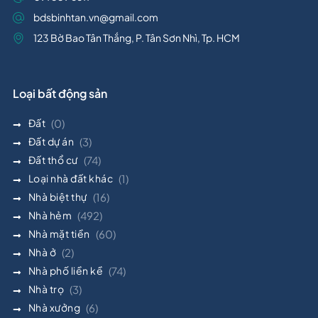
bdsbinhtan.vn@gmail.com
123 Bờ Bao Tân Thắng, P. Tân Sơn Nhì, Tp. HCM
Loại bất động sản
Đất
(0)
Đất dự án
(3)
Đất thổ cư
(74)
Loại nhà đất khác
(1)
Nhà biệt thự
(16)
Nhà hẻm
(492)
Nhà mặt tiền
(60)
Nhà ở
(2)
Nhà phố liền kề
(74)
Nhà trọ
(3)
Nhà xưởng
(6)