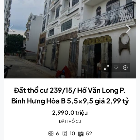
Đất thổ cư 239/15/ Hồ Văn Long P.
Bình Hưng Hòa B 5,5×9,5 giá 2,99 tỷ
2,990.0 triệu
ĐẤT THỔ CƯ
6
10
52