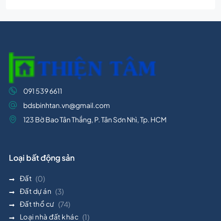
091 539 6611
bdsbinhtan.vn@gmail.com
123 Bờ Bao Tân Thắng, P. Tân Sơn Nhì, Tp. HCM
Loại bất động sản
Đất
(0)
Đất dự án
(3)
Đất thổ cư
(74)
Loại nhà đất khác
(1)