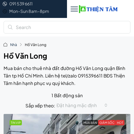
091 539 6611
Mon–Sun 8am–8pm
Nhà
Hồ Văn Long
Hồ Văn Long
Mua bán cho thuê nhà đất đường Hồ Văn Long quận Bình
Tân tp Hồ Chí Minh. Liên hệ tel/zalo 0915396611 BĐS Thiện
Tâm hân hạnh phục vụ quý khách.
1 Bất động sản
Đặt hàng mặc định
Sắp xếp theo:
TIN VIP
MUA BÁN
GIẢM SỐC
HOT