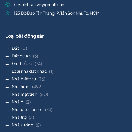
bdsbinhtan.vn@gmail.com
123 Bờ Bao Tân Thắng, P. Tân Sơn Nhì, Tp. HCM
Loại bất động sản
Đất
(0)
Đất dự án
(3)
Đất thổ cư
(74)
Loại nhà đất khác
(1)
Nhà biệt thự
(16)
Nhà hẻm
(492)
Nhà mặt tiền
(60)
Nhà ở
(2)
Nhà phố liền kề
(74)
Nhà trọ
(3)
Nhà xưởng
(6)