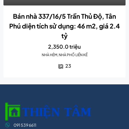
Bán nhà 337/16/5 Trần Thủ Độ, Tân
Phú diện tích sử dụng: 46 m2, giá 2.4
tỷ
2,350.0 triệu
NHÀ HẺM, NHÀ PHỐ LIỀN KỀ
23
091 539 6611