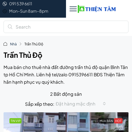
091 539 6611
Mon–Sun 8am–8pm
Nhà
Trần Thủ Độ
Trần Thủ Độ
Mua bán cho thuê nhà đất đường trần thủ độ quận Bình Tân
tp Hồ Chí Minh. Liên hệ tel/zalo 0915396611 BĐS Thiện Tâm
hân hạnh phục vụ quý khách.
2 Bất động sản
Đặt hàng mặc định
Sắp xếp theo:
TIN VIP
MUA BÁN
HOT