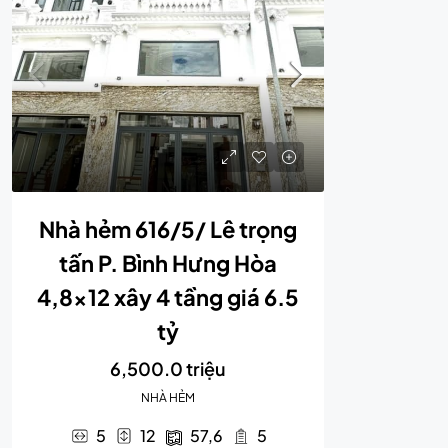
Nhà hẻm 616/5/ Lê trọng
tấn P. Bình Hưng Hòa
4,8×12 xây 4 tầng giá 6.5
tỷ
6,500.0 triệu
NHÀ HẺM
5
12
57,6
5