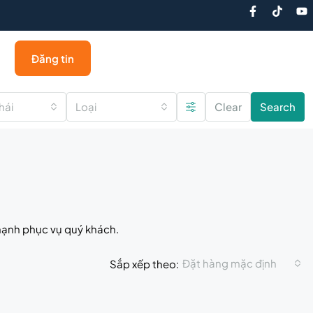
Đăng tin
hái
Loại
Clear
Search
 hạnh phục vụ quý khách.
Đặt hàng mặc định
Sắp xếp theo: