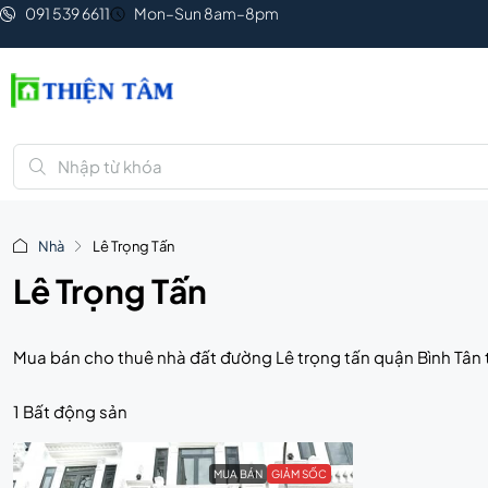
091 539 6611
Mon–Sun 8am–8pm
Nhà
Lê Trọng Tấn
Lê Trọng Tấn
Mua bán cho thuê nhà đất đường Lê trọng tấn quận Bình Tân t
1 Bất động sản
MUA BÁN
GIẢM SỐC