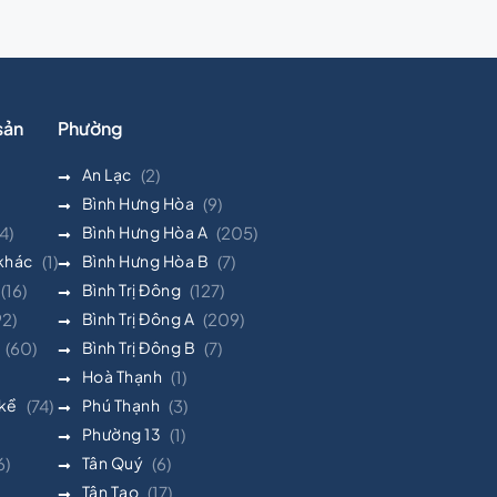
sản
Phường
An Lạc
(2)
Bình Hưng Hòa
(9)
4)
Bình Hưng Hòa A
(205)
 khác
(1)
Bình Hưng Hòa B
(7)
(16)
Bình Trị Đông
(127)
92)
Bình Trị Đông A
(209)
(60)
Bình Trị Đông B
(7)
Hoà Thạnh
(1)
 kề
(74)
Phú Thạnh
(3)
Phường 13
(1)
6)
Tân Quý
(6)
Tân Tạo
(17)