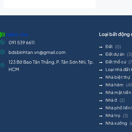
Loại bất động 
091 539 6611
Đất
(0)
bdsbinhtan.vn@gmail.com
Đất dự án
(3)
123 Bờ Bao Tân Thắng, P. Tân Sơn Nhì, Tp.
Đất thổ cư
(7
HCM
Loại nhà đất
Nhà biệt thự
Nhà hẻm
(4
Nhà mặt tiền
Nhà ở
(2)
Nhà phố liền
Nhà trọ
(3)
Nhà xưởng
(