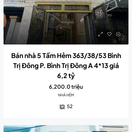
Bán nhà 5 Tấm Hẻm 363/38/53 Bình
Trị Đông P. Bình Trị Đông A 4*13 giá
6,2 tỷ
6,200.0 triệu
NHÀ HẺM
52