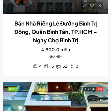
Bán Nhà Riêng Lẻ Đường Bình Trị
Đông, Quận Bình Tân, TP.HCM –
Ngay Chợ Bình Trị
4,900.0 triệu
NHÀ HẺM
4
13
52
3
TIN VIP
MUA BÁN
HOT