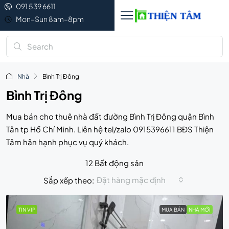
091 539 6611
Mon–Sun 8am–8pm
Nhà
Bình Trị Đông
Bình Trị Đông
Mua bán cho thuê nhà đất đường Bình Trị Đông quận Bình
Tân tp Hồ Chí Minh. Liên hệ tel/zalo 0915396611 BĐS Thiện
Tâm hân hạnh phục vụ quý khách.
12 Bất động sản
Đặt hàng mặc định
Sắp xếp theo:
TIN VIP
MUA BÁN
NHÀ MỚI