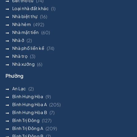
Đất thổ cư
(74)
Loại nhà đất khác
(1)
Nhà biệt thự
(16)
Nhà hẻm
(492)
Nhà mặt tiền
(60)
Nhà ở
(2)
Nhà phố liền kề
(74)
Nhà trọ
(3)
Nhà xưởng
(6)
Phường
An Lạc
(2)
Bình Hưng Hòa
(9)
Bình Hưng Hòa A
(205)
Bình Hưng Hòa B
(7)
Bình Trị Đông
(127)
Bình Trị Đông A
(209)
Bình Trị Đông B
(7)