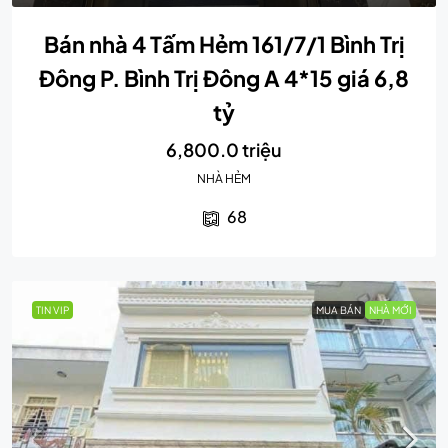
Bán nhà 4 Tấm Hẻm 161/7/1 Bình Trị
Đông P. Bình Trị Đông A 4*15 giá 6,8
tỷ
6,800.0 triệu
NHÀ HẺM
68
TIN VIP
MUA BÁN
NHÀ MỚI