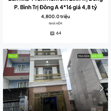
P. Bình Trị Đông A 4*16 giá 4,8 tỷ
4,800.0 triệu
NHÀ HẺM
64
TIN VIP
MUA BÁN
NHÀ MỚI