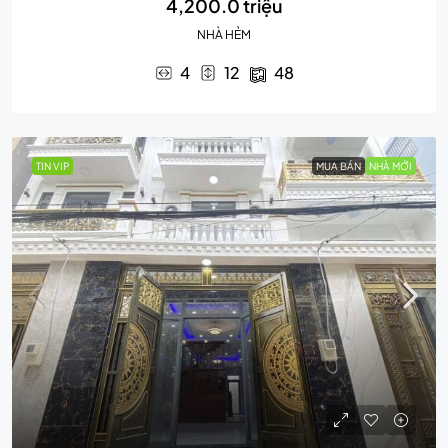
4,200.0 triệu
NHÀ HẺM
4
12
48
TIN VIP
MUA BÁN
NHÀ MỚI