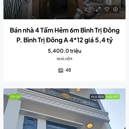
Bán nhà 4 Tấm Hẻm 6m Bình Trị Đông
P. Bình Trị Đông A 4*12 giá 5,4 tỷ
5,400.0 triệu
NHÀ HẺM
48
TIN VIP
MUA BÁN
NHÀ MỚI