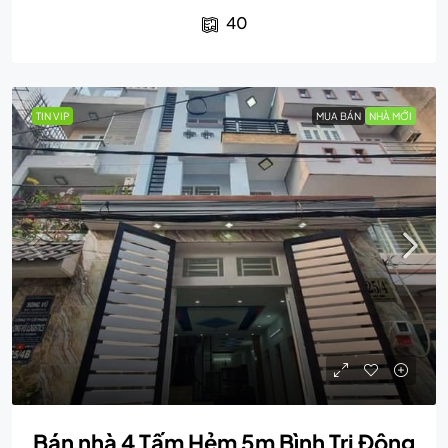
40
TIN VIP
MUA BÁN
NHÀ MỚI
Bán nhà 4 Tấm Hẻm 5m Bình Trị Đông