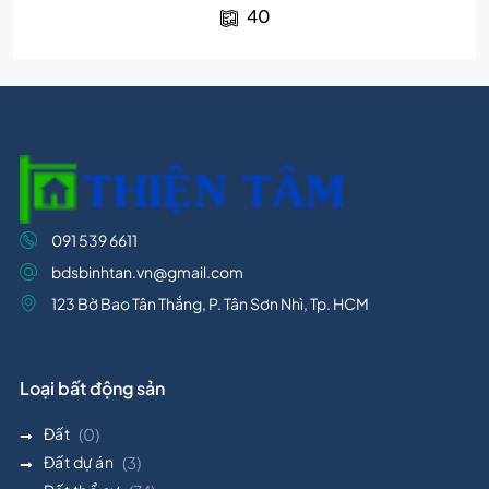
40
091 539 6611
bdsbinhtan.vn@gmail.com
123 Bờ Bao Tân Thắng, P. Tân Sơn Nhì, Tp. HCM
Loại bất động sản
Đất
(0)
Đất dự án
(3)