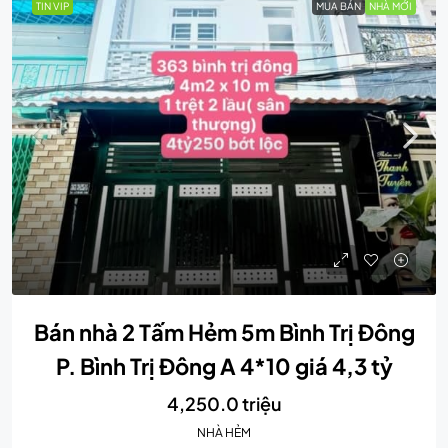
TIN VIP
MUA BÁN
NHÀ MỚI
Bán nhà 2 Tấm Hẻm 5m Bình Trị Đông
P. Bình Trị Đông A 4*10 giá 4,3 tỷ
4,250.0 triệu
NHÀ HẺM