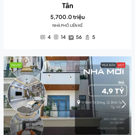
Tân
5,700.0 triệu
NHÀ PHỐ LIỀN KỀ
4
14
56
5
TIN VIP
MUA BÁN
HOT