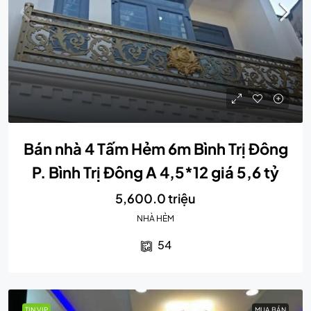
Bán nhà 4 Tấm Hẻm 6m Bình Trị Đông
P. Bình Trị Đông A 4,5*12 giá 5,6 tỷ
5,600.0 triệu
NHÀ HẺM
54
TIN VIP
MUA BÁN