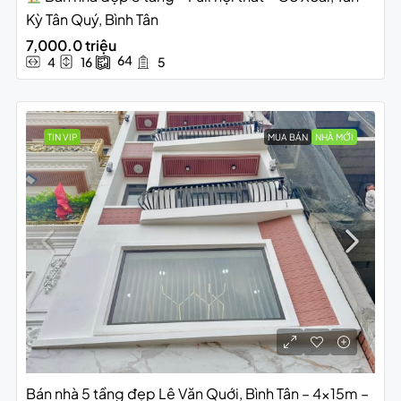
Kỳ Tân Quý, Bình Tân
7,000.0 triệu
64
4
16
5
TIN VIP
MUA BÁN
NHÀ MỚI
Bán nhà 5 tầng đẹp Lê Văn Quới, Bình Tân – 4x15m –