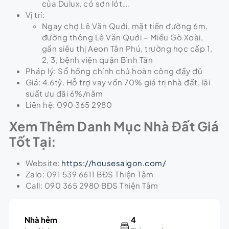
của Dulux, có sơn lót….
Vị trí:
Ngay chợ Lê Văn Quới, mặt tiền đường 6m,
đường thông Lê Văn Quới – Miếu Gò Xoài,
gần siêu thị Aeon Tân Phú, trường học cấp 1,
2, 3, bệnh viện quận Bình Tân
Pháp lý: Sổ hồng chính chủ hoàn công đầy đủ
Giá: 4.6tỷ. Hỗ trợ vay vốn 70% giá trị nhà đất, lãi
suất ưu đãi 6%/năm
Liên hệ: 090 365 2980
Xem Thêm Danh Mục Nhà Đất Giá
Tốt Tại:
Website:
https://housesaigon.com/
Zalo: 091 539 6611 BĐS Thiện Tâm
Call: 090 365 2980 BĐS Thiện Tâm
Nhà hẻm
4