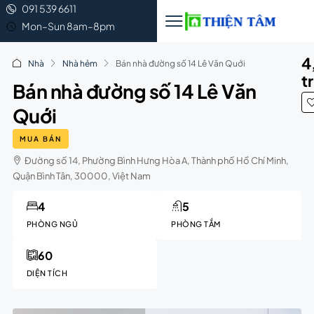
091 539 6611
Mon–Sun 8am–8pm
4
Nhà
Nhà hẻm
Bán nhà đường số 14 Lê Văn Quới
t
Bán nhà đường số 14 Lê Văn
Quới
MUA BÁN
Đường số 14, Phường Bình Hưng Hòa A, Thành phố Hồ Chí Minh,
Quận Bình Tân, 30000, Việt Nam
4
5
PHÒNG NGỦ
PHÒNG TẮM
60
DIỆN TÍCH