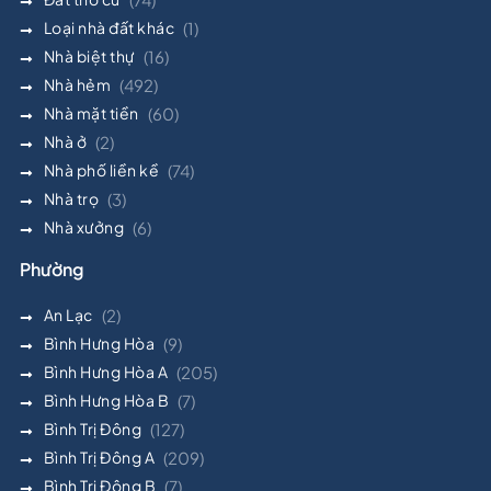
Loại nhà đất khác
(1)
Nhà biệt thự
(16)
Nhà hẻm
(492)
Nhà mặt tiền
(60)
Nhà ở
(2)
Nhà phố liền kề
(74)
Nhà trọ
(3)
Nhà xưởng
(6)
Phường
An Lạc
(2)
Bình Hưng Hòa
(9)
Bình Hưng Hòa A
(205)
Bình Hưng Hòa B
(7)
Bình Trị Đông
(127)
Bình Trị Đông A
(209)
Bình Trị Đông B
(7)