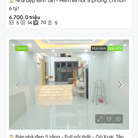
Nhà đẹp Bình Tân – Hẻm xe hơi, 6 phòng, chỉ hơn
6 tỷ!
6,700.0 triệu
70
5
14
5
TIN VIP
MUA BÁN
NHÀ MỚI
Bán nhà đẹp 5 tầng – Full nội thất – Gò Xoài, Tân