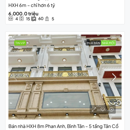
HXH 6m – chỉ hơn 6 tỷ
6,000.0 triệu
60
4
15
5
TIN VIP
MUA BÁN
NHÀ MỚI
Bán nhà HXH 8m Phan Anh, Bình Tân – 5 tầng Tân Cổ