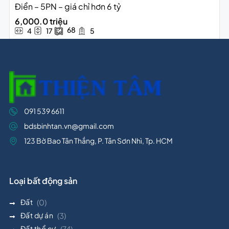
Điển – 5PN – giá chỉ hơn 6 tỷ
6,000.0 triệu
68
4
17
5
091 539 6611
bdsbinhtan.vn@gmail.com
123 Bờ Bao Tân Thắng, P. Tân Sơn Nhì, Tp. HCM
Loại bất động sản
Đất
(0)
Đất dự án
(3)
Đất thổ cư
(74)