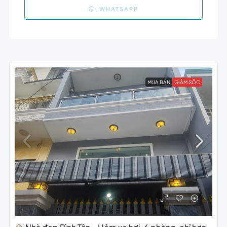
WHATSAPP
MUA BÁN
GIẢM SỐC