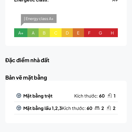
| Energy class A+
A+
A
B
C
D
E
F
G
H
Đặc điểm nhà đất
Bản vẽ mặt bằng
Mặt bằng trệt
Kích thước:
60
1
Mặt bằng lầu 1,2,3
Kích thước:
60
2
2