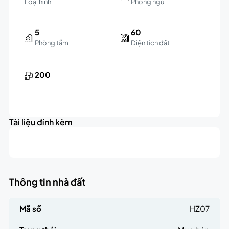
Loại hình
Phòng ngủ
5
60
Phòng tắm
Diện tích đất
200
Leaflet
|
©
OpenStreetMap
contributors
4.6K
+
triệu
Tài liệu đính kèm
−
Thông tin nhà đất
Mã số
HZ07