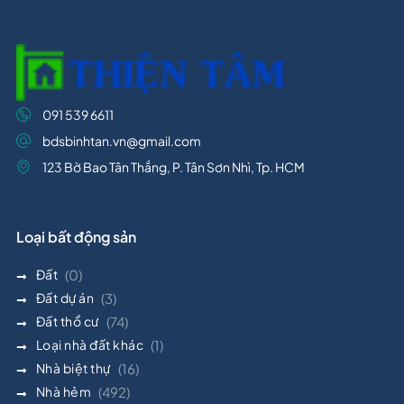
091 539 6611
bdsbinhtan.vn@gmail.com
123 Bờ Bao Tân Thắng, P. Tân Sơn Nhì, Tp. HCM
Loại bất động sản
Đất
(0)
Đất dự án
(3)
Đất thổ cư
(74)
Loại nhà đất khác
(1)
Nhà biệt thự
(16)
Nhà hẻm
(492)