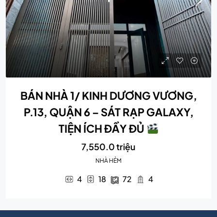
BÁN NHÀ 1/ KINH DƯƠNG VƯƠNG,
P.13, QUẬN 6 – SÁT RẠP GALAXY,
TIỆN ÍCH ĐẦY ĐỦ
7,550.0 triệu
NHÀ HẺM
4
18
72
4