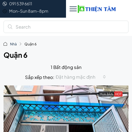
091 539 6611
Mon–Sun 8am–8pm
Nhà
Quận 6
Quận 6
1 Bất động sản
Đặt hàng mặc định
Sắp xếp theo:
MUA BÁN
HOT